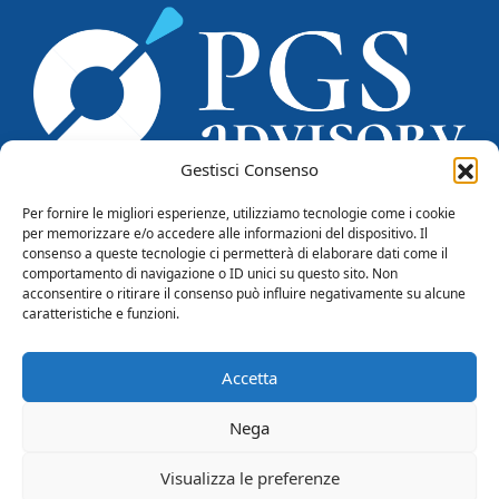
Gestisci Consenso
Per fornire le migliori esperienze, utilizziamo tecnologie come i cookie
per memorizzare e/o accedere alle informazioni del dispositivo. Il
consenso a queste tecnologie ci permetterà di elaborare dati come il
PGS CONSULENTI srl
comportamento di navigazione o ID unici su questo sito. Non
Piazzale Marengo, 6
acconsentire o ritirare il consenso può influire negativamente su alcune
20121 - Milano
caratteristiche e funzioni.
Tel. +39 0284571669
info@pgsconsulenti.com
Accetta
P.IVA 08815750966
PRIVACY
COOKIE POLICY
CREDITS
Nega
LinkedIn
SEGUICI SU:
Visualizza le preferenze